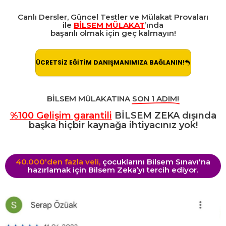
Canlı Dersler, Güncel Testler ve Mülakat Provaları
ile
BİLSEM MÜLAKAT
’ında
başarılı olmak için geç kalmayın!
ÜCRETSİZ EĞİTİM DANIŞMANIMIZA BAĞLANIN!
BİLSEM MÜLAKATINA
SON 1 ADIM!
%100 Gelişim garantili
BİLSEM ZEKA dışında
başka hiçbir kaynağa ihtiyacınız yok!
40.000'den fazla veli,
çocuklarını Bilsem Sınavı'na
hazırlamak için Bilsem Zeka’yı tercih ediyor.