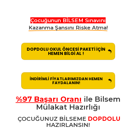
Çocuğunun BİLSEM Sınavını
Kazanma Şansını Riske Atma!
DOPDOLU OKUL ÖNCESİ PAKETİ İÇİN
HEMEN BİLGİ AL !
İNDİRİMLİ FİYATLARIMIZDAN HEMEN
FAYDALANIN!
%97 Başarı Oranı
ile Bilsem
Mülakat Hazırlığı
ÇOCUĞUNUZ BİLSEME
DOPDOLU
HAZIRLANSIN!